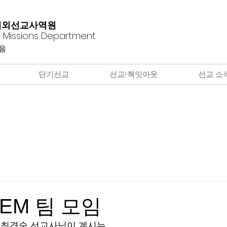
해외선교사역원
 Missions Department
마음
단기선교
선교!첵잇아웃
선교 소
EM 팀 모임
욱 최경숙 선교사님이 계시는