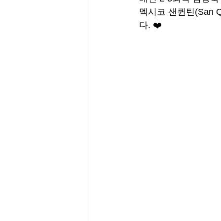
멕시코 샌퀸틴(San 
다. ❤️