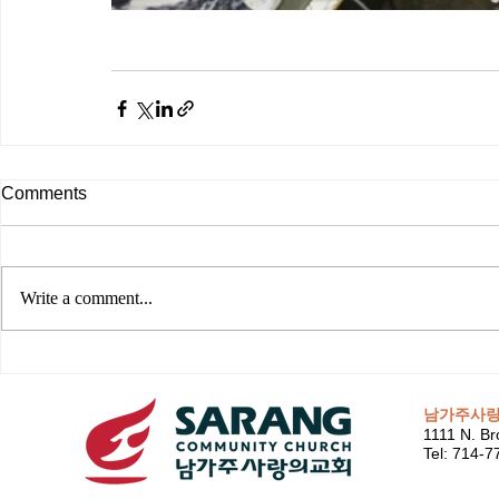
Comments
Write a comment...
남가주사
1111 N. Br
Tel: 714-